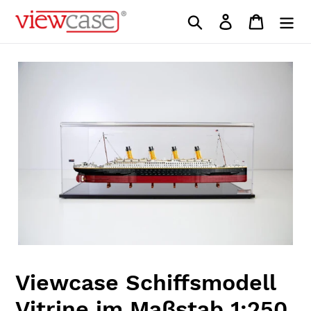
Direkt
Suchen
Einloggen
Einkauf
zum
Inhalt
Viewcase Schiffsmodell
Vitrine im Maßstab 1:250